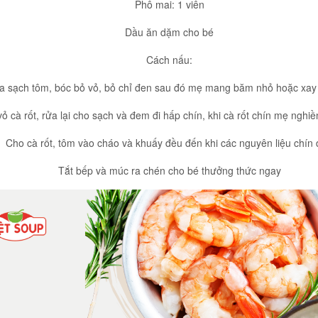
Phô mai: 1 viên
Dầu ăn dặm cho bé
Cách nấu:
a sạch tôm, bóc bỏ vỏ, bỏ chỉ đen sau đó mẹ mang băm nhỏ hoặc xa
vỏ cà rốt, rửa lại cho sạch và đem đi hấp chín, khi cà rốt chín mẹ ngh
Cho cà rốt, tôm vào cháo và khuấy đều đến khi các nguyên liệu chín
Tắt bếp và múc ra chén cho bé thưởng thức ngay