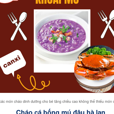
các món cháo dinh dưỡng cho bé tăng chiều cao không thể thiếu món 
Cháo cá bống mú đậu hà lan