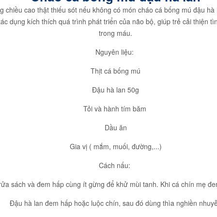
 chiều cao thật thiếu sót nếu không có món cháo cá bống mú đậu hà l
ác dụng kích thích quá trình phát triển của não bộ, giúp trẻ cải thiện 
trong máu.
Nguyên liệu:
Thịt cá bống mú
Đậu hà lan 50g
Tỏi và hành tím băm
Dầu ăn
Gia vị ( mắm, muối, đường,...)
Cách nấu:
rửa sách và đem hấp cùng ít gừng để khử mùi tanh. Khi cá chín mẹ đem
Đậu hà lan đem hấp hoặc luộc chín, sau đó dùng thìa nghiền nhuy