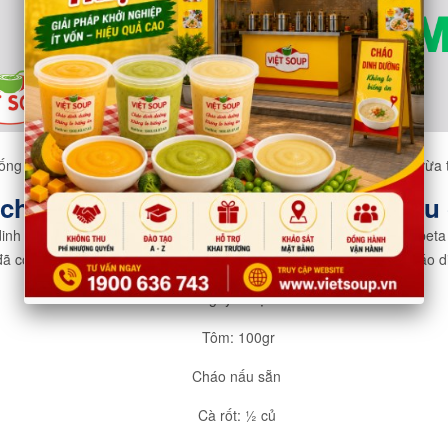
ống mú đậu hà lan là món cháo dinh dưỡng vừa giúp trẻ tăng cân vừa 
háo dinh dưỡng cho bé tăng chiều 
h dưỡng như vitamin và omega 3. Cà rốt chứa nhiều chất xơ và beta car
à đã có ngay món cháo tôm cà rốt bổ sung vào thực đơn các món cháo 
Nguyên liệu:
Tôm: 100gr
Cháo nấu sẵn
Cà rốt: ½ củ