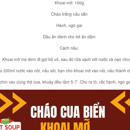
Khoai mỡ: 100g
Cháo trắng nấu sẵn
Hành, ngò gai
Dầu ăn dành cho bé ăn dặm
Cách nấu:
Khoai mỡ mẹ đem đi gọt bỏ vỏ, sau đó rửa sạch với nước và nạo nh
o 200ml nước vào nồi, nấu sôi, bạn cho khoai mỡ vào nồi, nấu thành c
hín vào cùng thịt cua, khuấy đều tầm 5-7’. Cho ra tô, rắc hành, ngò ga