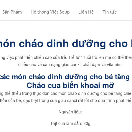
Sản Phẩm
Hệ thống Việt Soup
Liên Hệ
Tin tức
ón cháo dinh dưỡng cho b
ong việc phát triển chiều cao của trẻ. Trẻ từ 1 tuổi trở lên mẹ có thể
chiều cao và cân nặng giàu canxi, chất đạm và vitamin.
các món cháo dinh dưỡng cho bé tăng c
Cháo cua biển khoai mỡ
g thể thiếu trong thực đơn các món cháo dinh dưỡng cho bé tăng chi
khỏe của bé, đặc biệt trong cua giàu canxi rất tốt cho quá trình phát tri
Nguyên liệu:
Thịt cua làm sẵn: 30g