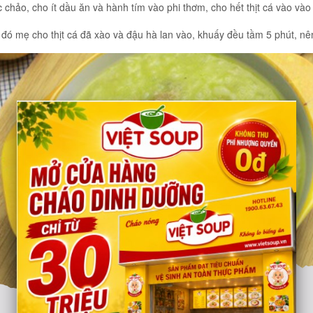
 chảo, cho ít dầu ăn và hành tím vào phi thơm, cho hết thịt cá vào vào
 đó mẹ cho thịt cá đã xào và đậu hà lan vào, khuấy đều tầm 5 phút, nê