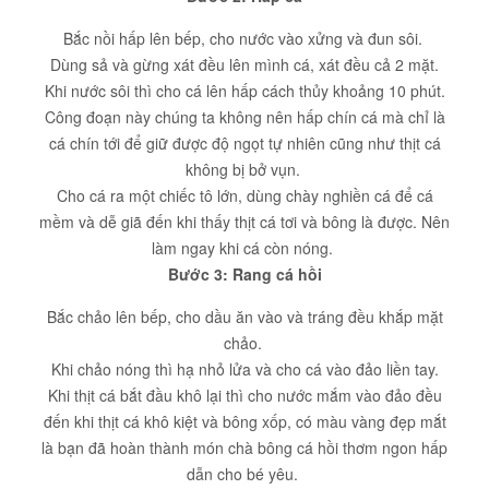
Bắc nồi hấp lên bếp, cho nước vào xửng và đun sôi.
Dùng sả và gừng xát đều lên mình cá, xát đều cả 2 mặt.
Khi nước sôi thì cho cá lên hấp cách thủy khoảng 10 phút.
Công đoạn này chúng ta không nên hấp chín cá mà chỉ là
cá chín tới để giữ được độ ngọt tự nhiên cũng như thịt cá
không bị bở vụn.
Cho cá ra một chiếc tô lớn, dùng chày nghiền cá để cá
mềm và dễ giã đến khi thấy thịt cá tơi và bông là được. Nên
làm ngay khi cá còn nóng.
Bước 3: Rang cá hồi
Bắc chảo lên bếp, cho dầu ăn vào và tráng đều khắp mặt
chảo.
Khi chảo nóng thì hạ nhỏ lửa và cho cá vào đảo liền tay.
Khi thịt cá bắt đầu khô lại thì cho nước mắm vào đảo đều
đến khi thịt cá khô kiệt và bông xốp, có màu vàng đẹp mắt
là bạn đã hoàn thành món chà bông cá hồi thơm ngon hấp
dẫn cho bé yêu.