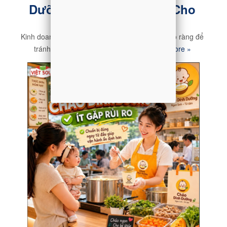
Dưỡng Chi Tiết Từ A - Z Cho
Người Mới
Kinh doanh cháo dinh dưỡng cần có kế hoạch rõ ràng để
tránh đầu tư lãng phí, lâu hoàn vốn
Read more »