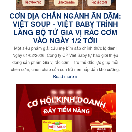
CƠN ĐỊA CHẤN NGÀNH ĂN DẶM:
VIỆT SOUP - VIỆT BABY TRÌNH
LÀNG BỘ TỨ GIA VỊ RẮC CƠM
VÀO NGÀY 1/2 TỚI!
Một siêu phẩm giải cứu mẹ bỉm sắp chính thức lộ diện!
Ngày 01/02/2026, Công ty CP Việt Baby tự hào giới thiệu
dòng sản phẩm Gia vị rắc cơm – trợ thủ đắc lực giúp mỗi
chén cơm, chén cháo của con trở nên hấp dẫn khó cưỡng.
Read more »