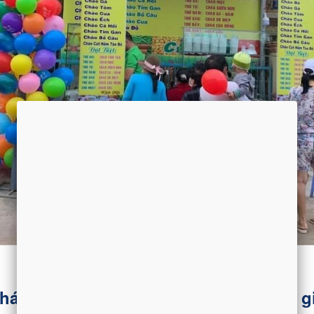
háo dinh dưỡng cùng Việt Soup đơn gi