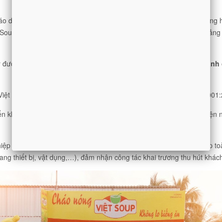
áo dinh dưỡng, quan trọng là khi mở cửa hàng bạn chọn được thương hiệ
Soup vô cùng đơn giản & hiệu quả cao, chi phí cực kỳ thấp chỉ khoảng
kinh doanh.
được nhiều khách hàng biết đến , tin tưởng sử dụng. Khi
kinh doanh 
quyền.
Việt Soup tự hào là thương hiệu cháo đạt chất lượng quốc tế ISO 9001
ển không chỉ ở thành phố Hồ Chí Minh, miền Đông, miền Tây mà hiện nay
miền Bắc.
ệp với số vốn từ 40 triệu đồng không quá cao. Và công ty sẽ set up toà
ng thiết bị, vật dụng,…), đảm nhận công tác khai trương thu hút khác