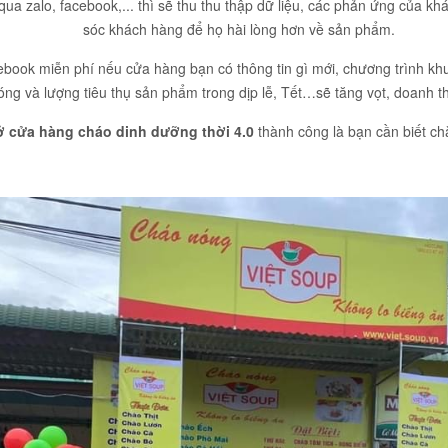
ua zalo, facebook,... thì sẽ thu thu thập dữ liệu, các phản ứng của 
sóc khách hàng để họ hài lòng hơn về sản phẩm.
book miễn phí nếu cửa hàng bạn có thông tin gì mới, chương trình khu
ng và lượng tiêu thụ sản phẩm trong dịp lễ, Tết…sẽ tăng vọt, doanh t
 cửa hàng cháo dinh dưỡng thời 4.0
thành công là bạn cần biết c