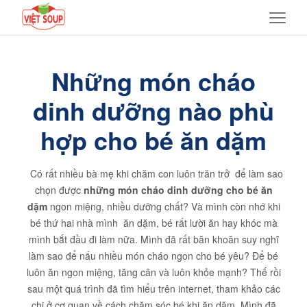
Những món cháo
dinh dưỡng nào phù
hợp cho bé ăn dặm
Có rất nhiều bà mẹ khi chăm con luôn trăn trở để làm sao
chọn được
những món cháo dinh dưỡng cho bé ăn
dặm
ngon miệng, nhiều dưỡng chất? Và mình còn nhớ khi
bé thứ hai nhà mình ăn dặm, bé rất lười ăn hay khóc mà
mình bắt đầu đi làm nữa. Mình đã rất băn khoăn suy nghĩ
làm sao để nấu nhiều món cháo ngon cho bé yêu? Để bé
luôn ăn ngon miệng, tăng cân và luôn khỏe mạnh? Thế rồi
sau một quá trình đã tìm hiểu trên internet, tham khảo các
chị ở cơ quan về cách chăm sóc bé khi ăn dặm. Mình đã