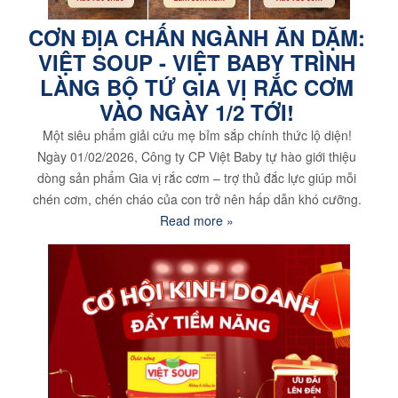
CƠN ĐỊA CHẤN NGÀNH ĂN DẶM:
VIỆT SOUP - VIỆT BABY TRÌNH
LÀNG BỘ TỨ GIA VỊ RẮC CƠM
VÀO NGÀY 1/2 TỚI!
Một siêu phẩm giải cứu mẹ bỉm sắp chính thức lộ diện!
Ngày 01/02/2026, Công ty CP Việt Baby tự hào giới thiệu
dòng sản phẩm Gia vị rắc cơm – trợ thủ đắc lực giúp mỗi
chén cơm, chén cháo của con trở nên hấp dẫn khó cưỡng.
Read more »