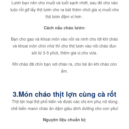
Lươn bạn nên cho muối và tuốt sạch nhớt, sau đó cho vào
luộc rồi gỡ lấy thịt lươn cho ra bát thêm chút gia vị muối cho
thịt lươn đậm vị hơn .
Cách nấu cháo lươn:
Bạn cho gạo và khoai môn vào nồi và ninh cho tới khi cháo
và khoai môn chín nhừ thì cho thịt lươn vào nồi cháo đun
sôi từ 3-5 phút, thêm gia vị cho vừa.
Khi cháo đã chín bạn xơi cháo ra, cho bé ăn khi cháo còn
ấm.
3.Món cháo thịt lợn cùng cà rốt
Thịt lợn loại thịt phổ biến và được các chị em phụ nữ dùng
chế biến maon cháo ăn dặm giàu dinh dưỡng cho con yêu!
Nguyên liệu chuẩn bị: