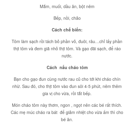
Mắm, muối, dầu ăn, bột nêm
Bếp, nồi, chảo
Cách chế biến:
Tôm làm sạch rồi tách bỏ phần vỏ, đuôi, râu…chỉ lấy phần
thịt tôm và đem giã nhỏ thịt tôm. Và gạo đãi sạch, để ráo
nước.
Cách nấu cháo tôm
Bạn cho gạo đun cùng nước rau củ cho tới khi cháo chín
nhừ. Sau đó, cho thịt tôm vào đun sôi 4-5 phút, nêm thêm
gia vị cho vừa, rồi tắt bếp.
Món cháo tôm này thơm, ngon , ngọt nên các bé rất thích.
Các mẹ múc cháo ra bát để giảm nhiệt cho vừa ấm thì cho
bé ăn.