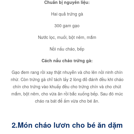
Chuẩn bị nguyên liệu:
Hai quả trứng gà
300 gam gạo
Nước lọc, muối, bột nêm, mắm
Nồi nấu cháo, bếp
Cách nấu cháo trứng gà:
Gạo đem rang rồi xay thật nhuyễn và cho lên nồi ninh chín
nhừ. Còn trứng gà chỉ tách lấy 2 lòng đỏ đánh đều khi cháo
chín cho trứng vào khuấy đều cho trứng chín và cho chút
mắm, bột nêm, cho vừa ăn rồi bắc xuống bếp. Sau đó múc
cháo ra bát để ấm vừa cho bé ăn.
2.Món cháo lươn cho bé ăn dặm