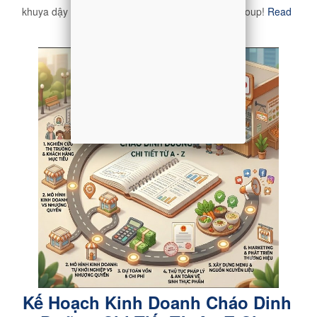
khuya dậy sớm: Cực dễ nhờ nhượng quyền Việt Soup!
Read
more »
Kế Hoạch Kinh Doanh Cháo Dinh