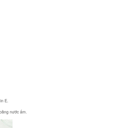
in E.
i bằng nước ấm.