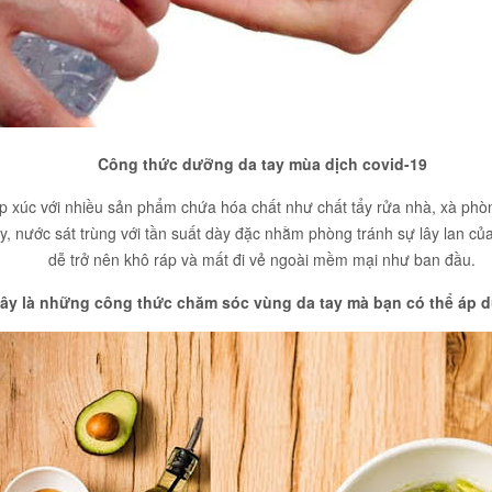
Công thức dưỡng da tay mùa dịch covid-19
ếp xúc với nhiều sản phẩm chứa hóa chất như chất tẩy rửa nhà, xà phòn
ay, nước sát trùng với tần suất dày đặc nhằm phòng tránh sự lây lan c
dễ trở nên khô ráp và mất đi vẻ ngoài mềm mại như ban đầu.
ây là những công thức chăm sóc vùng da tay mà bạn có thể áp 