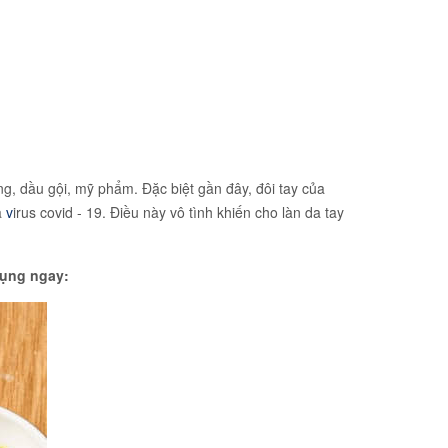
g, dầu gội, mỹ phẩm. Đặc biệt gần đây, đôi tay của
ủa
v
irus covid - 19. Điều này vô tình khiến cho làn da tay
dụng ngay: