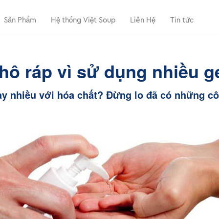
Sản Phẩm
Hệ thống Việt Soup
Liên Hệ
Tin tức
hô ráp vì sử dụng nhiều ge
tay nhiều với hóa chất? Đừng lo đã có những c