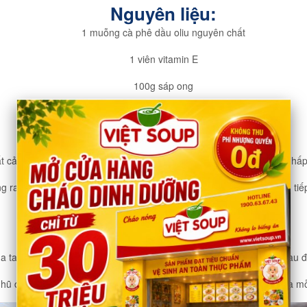
Nguyên liệu:
1 muỗng cà phê dầu oliu nguyên chất
1 viên vitamin E
100g sáp ong
1 muỗng cà phê dầu dừa
Cách thực hiện:
t cả các nguyên liệu đã chuẩn bị vào một chiếc bát và đưa lên bếp hấp
g ra kiểm tra xem sáp ong đã tan chảy ra chưa nếu đã tan chảy thì ti
nhau.-
Lấy bát sau đó lấy ra để nguội.
da tay của bạn và massage nhẹ nhàng, để trong vòng 15-20 phút sau đ
o hũ để vào ngăn mát tủ lạnh dùng dần, thoa kem dưỡng da dầu dừa mỗ