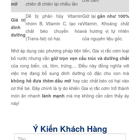
chế biến
mỡ
chiên đi chiên lại nhiều lần
Dễ bị phân hủy Vitamin
Giữ lại
gần như 100%
Giá trị
nhóm B, Vitamin C, tạo ra
Vitamin, Khoáng chất
dinh
chất béo chuyển hóa
và hương vị tự nhiên
dưỡng
(Trans-fat) có hại.
của nguyên liệu gốc.
Nhờ áp dụng các phương pháp tiên tiến, Gia vị rắc cơm loại
bỏ nước nhưng vẫn
giữ trọn vẹn cấu trúc và dưỡng chất
của rong biển, cá, tôm, trứng,... Điều này đồng nghĩa với
việc mẹ đang bổ sung dinh dưỡng cô đặc cho con mà
không hề đưa thêm dầu mỡ
hay các chất béo có hại vào
cơ thể bé. Đây chính là lý do khiến Gia vị rắc cơm trở thành
món ăn nhanh
lành mạnh
mà mẹ không cần cảm thấy áy
náy!
Ý Kiến Khách Hàng