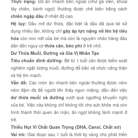
Thực trạng:
Đồ ăn nhanh bên ngoài (như gà viên, khoai
tây chiên, bánh ngọt) thường được chế biến bằng cách
chiên ngập dầu
ở nhiệt độ cao.
Hệ lụy:
Dầu mỡ dư thừa, đặc biệt là dầu đã qua tái sử
dụng nhiều lần, không chỉ
gây áp lực nặng nề lên hệ tiêu
hóa
còn non nớt của bé mà còn là nguyên nhân hàng đầu
dẫn đến nguy cơ
thừa cân, béo phì
ở trẻ nhỏ.
Dư Thừa Muối, Đường và Gia Vị Nhân Tạo
Tiêu chuẩn dinh dưỡng:
Bé từ 1 tuổi cần được kiểm soát
nghiêm ngặt lượng muối, đường để bảo vệ chức năng thận
và hệ tim mạch.
Vấn đề:
Các món ăn nhanh bên ngoài thường được nêm
nếm đậm đà để người lớn thấy ngon miệng, dẫn đến việc
dư thừa muối và đường
vượt quá ngưỡng khuyến nghị
của bé. Việc này không chỉ không tốt cho sức khỏe mà còn
hình thành thói quen ăn mặn, ăn ngọt không lành mạnh ở
trẻ.
Thiếu Hụt Vi Chất Quan Trọng (DHA, Canxi, Chất xơ)
Vai trò:
Giai đoạn sau 1 tuổi là thời kỳ vàng cho phát triển