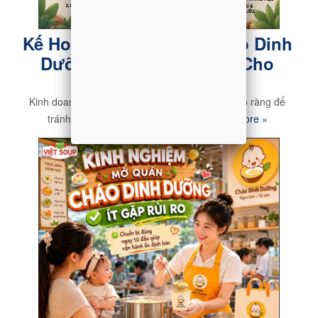
Kế Hoạch Kinh Doanh Cháo Dinh
Dưỡng Chi Tiết Từ A - Z Cho
Người Mới
Kinh doanh cháo dinh dưỡng cần có kế hoạch rõ ràng để
tránh đầu tư lãng phí, lâu hoàn vốn
Read more »