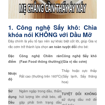
1. Công nghệ Sấy khô: Chìa
khóa nói KHÔNG với Dầu Mỡ
Đây chính là yếu tố tạo nên sự khác biệt cốt lõi, giúp Gia vị
rắc cơm trở thành lựa chọn
an toàn tuyệt đối
cho bé:
Đặc
Công nghệ Chiên rán
Công nghệ Sấy khô
điểm
(Fast Food thông thường)
(Gia vị rắc cơm)
Thấp hoặc cực thấp
Nhiệt
o
Rất cao (thường trên 160
C)
(Sấy lạnh, Sấy thăng
độ
hoa)
Sử
Ngâm ngập trong dầu, thấm
TUYỆT ĐỐI KHÔNG
dụng
hút lượng lớn chất béo, dễ
sử dụng dầu mỡ để
Dầu
gặp phải tình trạng dầu