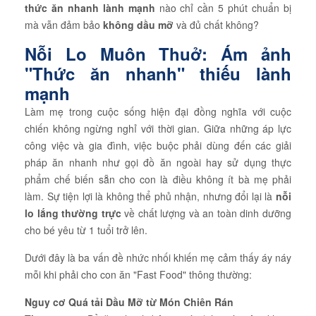
thức ăn nhanh lành mạnh
nào chỉ cần 5 phút chuẩn bị
mà vẫn đảm bảo
không dầu mỡ
và đủ chất không?
Nỗi Lo Muôn Thuở: Ám ảnh
"Thức ăn nhanh" thiếu lành
mạnh
Làm mẹ trong cuộc sống hiện đại đồng nghĩa với cuộc
chiến không ngừng nghỉ với thời gian. Giữa những áp lực
công việc và gia đình, việc buộc phải dùng đến các giải
pháp ăn nhanh như gọi đồ ăn ngoài hay sử dụng thực
phẩm chế biến sẵn cho con là điều không ít bà mẹ phải
làm. Sự tiện lợi là không thể phủ nhận, nhưng đổi lại là
nỗi
lo lắng thường trực
về chất lượng và an toàn dinh dưỡng
cho bé yêu từ 1 tuổi trở lên.
Dưới đây là ba vấn đề nhức nhối khiến mẹ cảm thấy áy náy
mỗi khi phải cho con ăn "Fast Food" thông thường:
Nguy cơ Quá tải Dầu Mỡ từ Món Chiên Rán