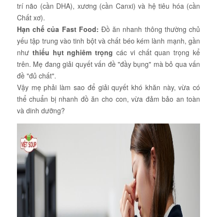
trí não (cần DHA), xương (cần Canxi) và hệ tiêu hóa (cần
Chất xơ).
Hạn chế của Fast Food:
Đồ ăn nhanh thông thường chủ
yếu tập trung vào tinh bột và chất béo kém lành mạnh, gần
như
thiếu hụt nghiêm trọng
các vi chất quan trọng kể
trên. Mẹ đang giải quyết vấn đề "đầy bụng" mà bỏ qua vấn
đề "đủ chất".
Vậy mẹ phải làm sao để giải quyết khó khăn này, vừa có
thể chuẩn bị nhanh đồ ăn cho con, vừa đảm bảo an toàn
và dinh dưỡng?