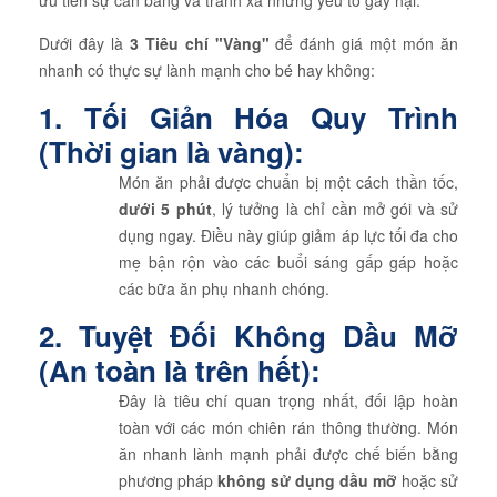
ưu tiên sự cân bằng và tránh xa những yếu tố gây hại.
Dưới đây là
3 Tiêu chí "Vàng"
để đánh giá một món ăn
nhanh có thực sự lành mạnh cho bé hay không:
1. Tối Giản Hóa Quy Trình
(Thời gian là vàng):
Món ăn phải được chuẩn bị một cách thần tốc,
dưới 5 phút
, lý tưởng là chỉ cần mở gói và sử
dụng ngay. Điều này giúp giảm áp lực tối đa cho
mẹ bận rộn vào các buổi sáng gấp gáp hoặc
các bữa ăn phụ nhanh chóng.
2. Tuyệt Đối Không Dầu Mỡ
(An toàn là trên hết):
Đây là tiêu chí quan trọng nhất, đối lập hoàn
toàn với các món chiên rán thông thường. Món
ăn nhanh lành mạnh phải được chế biến bằng
phương pháp
không sử dụng dầu mỡ
hoặc sử