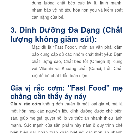
dụng lượng chất béo cực kỳ ít, lành mạnh,
nhằm bảo vệ hệ tiêu hóa non yếu và kiểm soát
cân nặng của bé.
3. Dinh Dưỡng Đa Dạng (Chất
lượng không giảm sút):
Mặc dù là "Fast Food", món ăn vẫn phải đảm
bảo cung cấp đủ các nhóm chất thiết yếu: Đạm
chất lượng cao, Chất béo tốt (Omega-3), cùng
với Vitamin và Khoáng chất (Canxi, I-ốt, Chất
xơ) để bé phát triển toàn diện.
Gia vị rắc cơm: "Fast Food" mẹ
chẳng cần thấy áy náy
Gia vị rắc cơm
không đơn thuần là một loại gia vị, mà là
một hỗn hợp các nguyên liệu dinh dưỡng được chế biến
sẵn, giúp mẹ giải quyết nỗi lo về thức ăn nhanh thiếu lành
mạnh. Sức mạnh của sản phẩm này nằm ở quy trình chế
biến hiện đại, hoàn toàn khác biệt với các món ăn nhanh