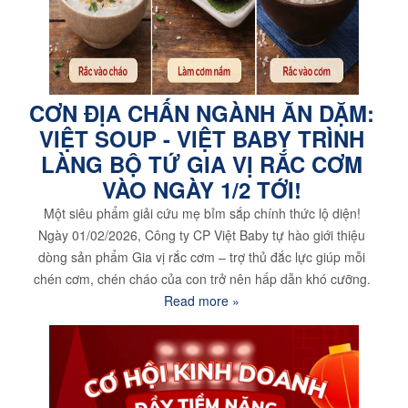
CƠN ĐỊA CHẤN NGÀNH ĂN DẶM:
VIỆT SOUP - VIỆT BABY TRÌNH
LÀNG BỘ TỨ GIA VỊ RẮC CƠM
VÀO NGÀY 1/2 TỚI!
Một siêu phẩm giải cứu mẹ bỉm sắp chính thức lộ diện!
Ngày 01/02/2026, Công ty CP Việt Baby tự hào giới thiệu
dòng sản phẩm Gia vị rắc cơm – trợ thủ đắc lực giúp mỗi
chén cơm, chén cháo của con trở nên hấp dẫn khó cưỡng.
Read more »