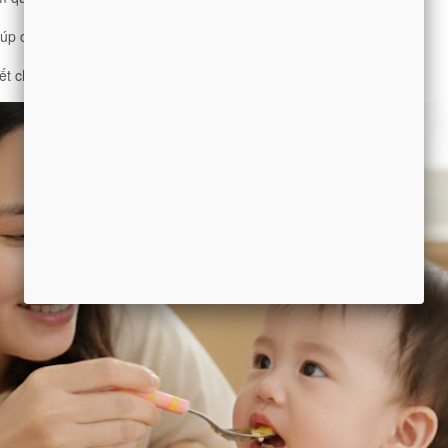
giúp cân bằng nhóm chất.
iết cho xương, não bộ và hệ miễn dịch.