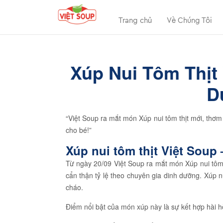
Trang chủ
Về Chúng Tôi
Xúp Nui Tôm Thịt
D
“Việt Soup ra mắt món Xúp nui tôm thịt mới, thơ
cho bé!”
Xúp nui tôm thịt Việt Soup
Từ ngày 20/09 Việt Soup ra mắt món Xúp nui tôm 
cẩn thận tỷ lệ theo chuyên gia dinh dưỡng. Xúp n
cháo.
Điểm nổi bật của món xúp này là sự kết hợp hài h