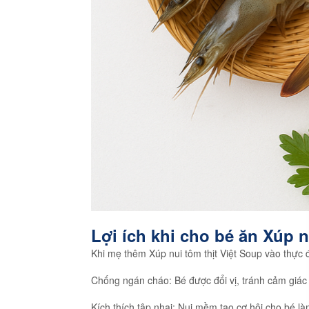
Lợi ích khi cho bé ăn Xúp n
Khi mẹ thêm Xúp nui tôm thịt Việt Soup vào thực đ
Chống ngán cháo: Bé được đổi vị, tránh cảm giá
Kích thích tập nhai: Nui mềm tạo cơ hội cho bé là