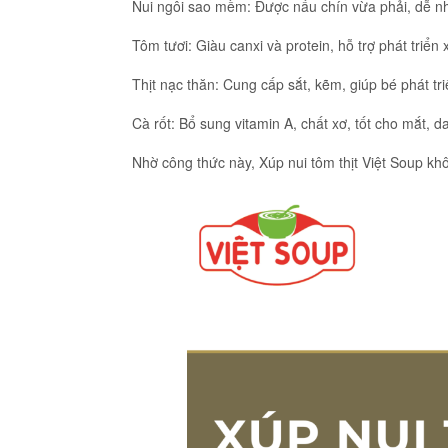
Nui ngôi sao mềm: Được nấu chín vừa phải, dễ nh
Tôm tươi: Giàu canxi và protein, hỗ trợ phát triển
Thịt nạc thăn: Cung cấp sắt, kẽm, giúp bé phát tr
Cà rốt: Bổ sung vitamin A, chất xơ, tốt cho mắt, d
Nhờ công thức này, Xúp nui tôm thịt Việt Soup kh