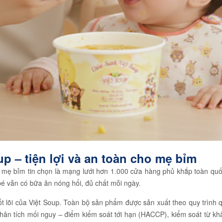
p – tiện lợi và an toàn cho mẹ bỉm
 mẹ bỉm tin chọn là mạng lưới hơn 1.000 cửa hàng phủ khắp toàn quốc
bé vẫn có bữa ăn nóng hổi, đủ chất mỗi ngày.
ốt lõi của Việt Soup. Toàn bộ sản phẩm được sản xuất theo quy trình
hân tích mối nguy – điểm kiểm soát tới hạn (HACCP), kiểm soát từ kh