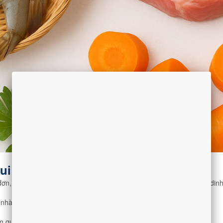
ui tôm thịt
ơn, bé sẽ nhận được nhiều lợi ích vượt trội so với việc chỉ ăn cháo di
c nhàm chán.
m quen với thức ăn thô.