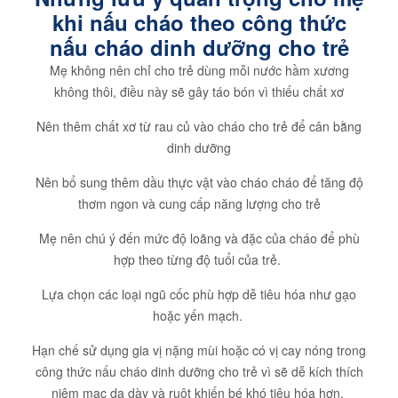
khi nấu cháo theo công thức
nấu cháo dinh dưỡng cho trẻ
Mẹ không nên chỉ cho trẻ dùng mỗi nước hầm xương
không thôi, điều này sẽ gây táo bón vì thiếu chất xơ
Nên thêm chất xơ từ rau củ vào cháo cho trẻ để cân bằng
dinh dưỡng
Nên bổ sung thêm dầu thực vật vào cháo cháo để tăng độ
thơm ngon và cung cấp năng lượng cho trẻ
Mẹ nên chú ý đến mức độ loãng và đặc của cháo để phù
hợp theo từng độ tuổi của trẻ.
Lựa chọn các loại ngũ cốc phù hợp dễ tiêu hóa như gạo
hoặc yến mạch.
Hạn chế sử dụng gia vị nặng mùi hoặc có vị cay nóng trong
công thức nấu cháo dinh dưỡng cho trẻ vì sẽ dễ kích thích
niêm mạc dạ dày và ruột khiến bé khó tiêu hóa hơn.