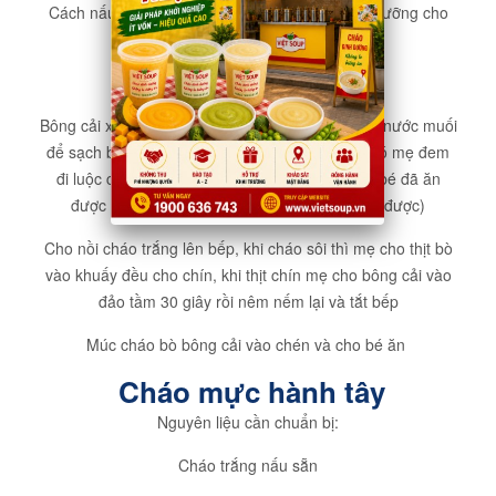
Cách nấu cháo theo công thức nấu cháo dinh dưỡng cho
trẻ:
Thịt bò ướp một ít gia vị cho bé.
Bông cải xanh mẹ cắt nhỏ sau đó đem ngâm với nước muối
để sạch bụi bẩn rồi rửa sạch lại với nước, sau đó mẹ đem
đi luộc chín rồi cho vào máy xay nhuyễn (nếu bé đã ăn
được thức ăn thô thì mẹ có thể tán nhỏ ra là được)
Cho nồi cháo trắng lên bếp, khi cháo sôi thì mẹ cho thịt bò
vào khuấy đều cho chín, khi thịt chín mẹ cho bông cải vào
đảo tầm 30 giây rồi nêm nếm lại và tắt bếp
Múc cháo bò bông cải vào chén và cho bé ăn
Cháo mực hành tây
Nguyên liệu cần chuẩn bị:
Cháo trắng nấu sẵn