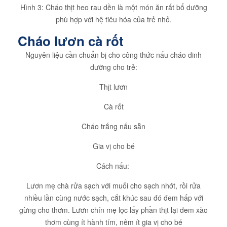
Hình 3: Cháo thịt heo rau dền là một món ăn rất bổ dưỡng
phù hợp với hệ tiêu hóa của trẻ nhỏ.
Cháo lươn cà rốt
Nguyên liệu cần chuẩn bị cho công thức nấu cháo dinh
dưỡng cho trẻ:
Thịt lươn
Cà rốt
Cháo trắng nấu sẵn
Gia vị cho bé
Cách nấu:
Lươn mẹ chà rửa sạch với muối cho sạch nhớt, rồi rửa
nhiều lần cùng nước sạch, cắt khúc sau đó đem hấp với
gừng cho thơm. Lươn chín mẹ lọc lấy phần thịt lại đem xào
thơm cùng ít hành tím, nêm ít gia vị cho bé