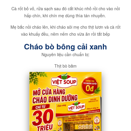
Cà rốt bỏ vỏ, rửa sạch sau đó cắt khúc nhỏ rồi cho vào nồi
hấp chín, khi chín mẹ dùng thìa tán nhuyễn.
Mẹ bắc nồi cháo lên, khi cháo sôi mẹ cho thịt lươn và cà rốt
vào khuấy đều, nêm nếm cho vừa ăn rồi tắt bếp
Cháo bò bông cải xanh
Nguyên liệu cần chuẩn bị:
Thịt bò bằm
Bông cải xanh
Cháo trắng nấu sẵn
Gia vị cho bé
Hành tím
Dầu ăn