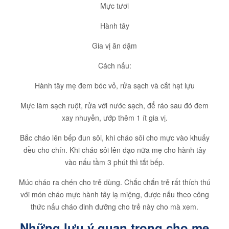
Mực tươi
Hành tây
Gia vị ăn dặm
Cách nấu:
Hành tây mẹ đem bóc vỏ, rửa sạch và cắt hạt lựu
Mực làm sạch ruột, rửa với nước sạch, để ráo sau đó đem
xay nhuyễn, ướp thêm 1 ít gia vị.
Bắc cháo lên bếp đun sôi, khi cháo sôi cho mực vào khuấy
đều cho chín. Khi cháo sôi lên dạo nữa mẹ cho hành tây
vào nấu tầm 3 phút thì tắt bếp.
Múc cháo ra chén cho trẻ dùng. Chắc chắn trẻ rất thích thú
với món cháo mực hành tây lạ miệng, được nấu theo công
thức nấu cháo dinh dưỡng cho trẻ này cho mà xem.
Những lưu ý quan trọng cho mẹ