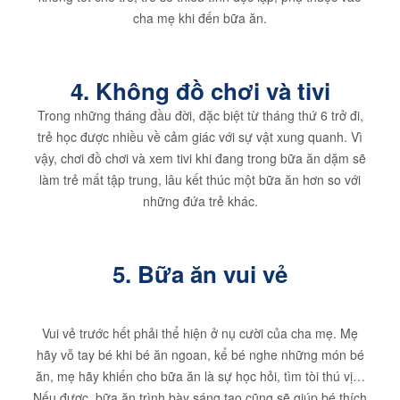
cha mẹ khi đến bữa ăn.
4. Không đồ chơi và tivi
Trong những tháng đầu đời, đặc biệt từ tháng thứ 6 trở đi,
trẻ học được nhiều về cảm giác với sự vật xung quanh. Vì
vậy, chơi đồ chơi và xem tivi khi đang trong bữa ăn dặm sẽ
làm trẻ mất tập trung, lâu kết thúc một bữa ăn hơn so với
những đứa trẻ khác.
5. Bữa ăn vui vẻ
Vui vẻ trước hết phải thể hiện ở nụ cười của cha mẹ. Mẹ
hãy vỗ tay bé khi bé ăn ngoan, kể bé nghe những món bé
ăn, mẹ hãy khiến cho bữa ăn là sự học hỏi, tìm tòi thú vị…
Nếu được, bữa ăn trình bày sáng tạo cũng sẽ giúp bé thích