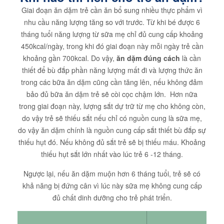
Giai đoạn ăn dặm trẻ cần ăn bổ sung nhiều thực phẩm vì
nhu cầu năng lượng tăng so với trước. Từ khi bé được 6
tháng tuổi năng lượng từ sữa mẹ chỉ đủ cung cấp khoảng
450kcal/ngày, trong khi đó giai đoạn này mỗi ngày trẻ cần
khoảng gần 700kcal. Do vậy,
ăn dặm đúng cách
là cần
thiết để bù đắp phần năng lượng mất đi và lượng thức ăn
trong các bữa ăn dặm cũng cần tăng lên, nếu không đảm
bảo đủ bữa ăn dặm trẻ sẽ còi cọc chậm lớn. Hơn nữa
trong giai đoạn này, lượng sắt dự trữ từ mẹ cho không còn,
do vậy trẻ sẽ thiếu sắt nếu chỉ có nguồn cung là sữa mẹ,
do vậy ăn dặm chính là nguồn cung cấp sắt thiết bù đắp sự
thiếu hụt đó. Nếu không đủ sắt trẻ sẽ bị thiếu máu. Khoảng
thiếu hụt sắt lớn nhất vào lúc trẻ 6 -12 tháng.
Ngược lại, nếu ăn dặm muộn hơn 6 tháng tuổi, trẻ sẽ có
khả năng bị đứng cân vì lúc này sữa mẹ không cung cấp
đủ chất dinh dưỡng cho trẻ phát triển.