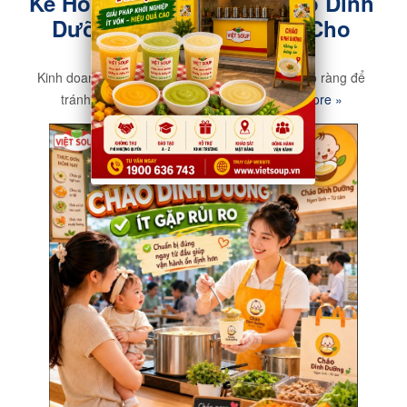
Kế Hoạch Kinh Doanh Cháo Dinh
Dưỡng Chi Tiết Từ A - Z Cho
Người Mới
Kinh doanh cháo dinh dưỡng cần có kế hoạch rõ ràng để
tránh đầu tư lãng phí, lâu hoàn vốn
Read more »