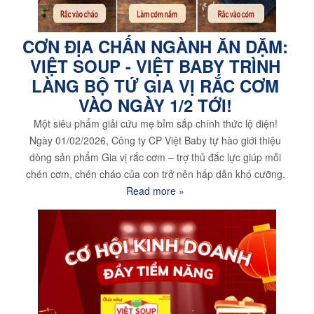
CƠN ĐỊA CHẤN NGÀNH ĂN DẶM:
VIỆT SOUP - VIỆT BABY TRÌNH
LÀNG BỘ TỨ GIA VỊ RẮC CƠM
VÀO NGÀY 1/2 TỚI!
Một siêu phẩm giải cứu mẹ bỉm sắp chính thức lộ diện!
Ngày 01/02/2026, Công ty CP Việt Baby tự hào giới thiệu
dòng sản phẩm Gia vị rắc cơm – trợ thủ đắc lực giúp mỗi
chén cơm, chén cháo của con trở nên hấp dẫn khó cưỡng.
Read more »