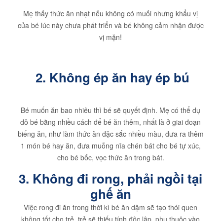
Mẹ thấy thức ăn nhạt nếu không có muối nhưng khẩu vị
của bé lúc này chưa phát triển và bé không cảm nhận được
vị mặn!
2. Không ép ăn hay ép bú
Bé muốn ăn bao nhiêu thì bé sẽ quyết định. Mẹ có thể dụ
dỗ bé bằng nhiều cách để bé ăn thêm, nhất là ở giai đoạn
biếng ăn, như làm thức ăn đặc sắc nhiều màu, đưa ra thêm
1 món bé hay ăn, đưa muỗng nĩa chén bát cho bé tự xúc,
cho bé bốc, vọc thức ăn trong bát.
3. Không đi rong, phải ngồi tại
ghế ăn
Việc rong đi ăn trong thời kì bé ăn dặm sẽ tạo thói quen
không tốt cho trẻ, trẻ sẽ thiếu tính độc lập, phụ thuộc vào